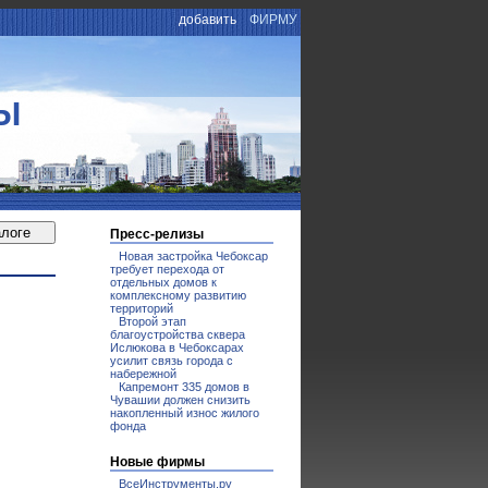
добавить
ФИРМУ
Ы
Пресс-релизы
Новая застройка Чебоксар
требует перехода от
отдельных домов к
комплексному развитию
территорий
Второй этап
благоустройства сквера
Ислюкова в Чебоксарах
усилит связь города с
набережной
Капремонт 335 домов в
Чувашии должен снизить
накопленный износ жилого
фонда
Новые фирмы
ВсеИнструменты.ру