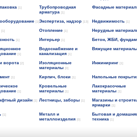
упаковка
Трубопроводная
Фасадные материа
[1]
арматура
[1]
рооборудование
Экспертиза, надзор
Недвижимость
[1]
[13]
[1]
н
Отопление
Нерудные материа
[1]
[1]
асность
Интерьер
Бетон, ЖБИ, фунда
[1]
[1]
яционное
Водоснабжение и
Вяжущие материал
дование
канализация
[1]
[1]
и ворота
Изоляционные
Инжиниринг
[2]
[1]
материалы
[0]
умент
Кирпич, блоки
Напольные покрыт
[1]
[1]
ическое
Кровельные
Лакокрасочные
дование
материалы
материалы
[1]
[1]
[1]
афтный дизайн
Лестницы, заборы
Магазины и строит
[1]
[1]
ярмарки
[1]
ь
Металл и
Бытовая и домашня
[1]
металлоизделия
техника
[0]
[1]