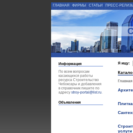
ГЛАВНАЯ
ФИРМЫ
СТАТЬИ
ПРЕСС-РЕЛИЗ
Я ищу:
Информация
По всем вопросам
Катало
касающихся работы
ресурса Строительство
Главная
Чебоксары и добавления
в справочник пишите по
Архит
адресу
stroy-portal@list.ru
.
Объявления
Плитка
Сантех
Строит
услуг