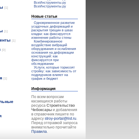
ВсеИнструменты.ру
ВсеИнструменты.ру
лы
[1]
Новые статьи
Одновременное развитие
усадочных деформаций и
раскрытия трещин в швах
лы
[1]
кладки: как фиксируется
изменение работы стены
менты
[1]
Комбинированное
воздействие вибраций
оборудования и ослабления
ы
[0]
основания на деформации
конструкций: как
фиксируется при
обследовании
Услуги, которые тормозят
стройку: как зависимость от
подрядчиков влияет на
ия
график и бюджет
[1]
Информация
По всем вопросам
касающихся работы
ельные
ресурса
Строительство
Чебоксары
и добавления
в справочник пишите по
я
адресу
stroy-portal@list.ru
.
Перед отправкой запроса
внимательно прочитайте
Правила
.