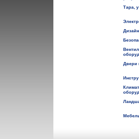
Тара, 
Элект
Дизай
Безоп
Вентил
обору
Двери 
Инстр
Климат
обору
Ландш
Мебел