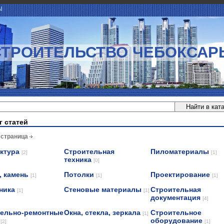
Ы
СТРОИТЕЛЬСТВО ЧЕБОКСАР
г статей
 страница
ектура
Строительная
Пиломатериалы
[2]
[1]
техника
[0]
, камень
Потолки
Проектирование
[1]
[1]
[1]
ника
Стеновые материалы
Строительная
[1]
[1]
документация
[4]
ельно-ремонтные
Окна, стекла, зеркала
Строительное
[1]
и
оборудование
[2]
[1]