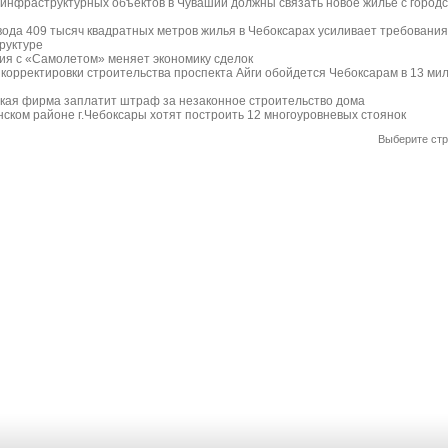
 инфраструктурных объектов в Чувашии должны связать новое жильё с город
вода 409 тысяч квадратных метров жилья в Чебоксарах усиливает требования
руктуре
ия с «Самолетом» меняет экономику сделок
 корректировки строительства проспекта Айги обойдется Чебоксарам в 13 ми
кая фирма заплатит штраф за незаконное строительство дома
нском районе г.Чебоксары хотят построить 12 многоуровневых стоянок
Выберите стр