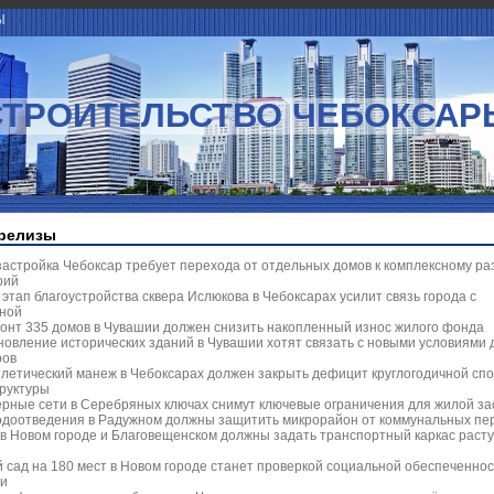
Ы
СТРОИТЕЛЬСТВО ЧЕБОКСАР
релизы
застройка Чебоксар требует перехода от отдельных домов к комплексному р
рий
этап благоустройства сквера Ислюкова в Чебоксарах усилит связь города с
ной
онт 335 домов в Чувашии должен снизить накопленный износ жилого фонда
новление исторических зданий в Чувашии хотят связать с новыми условиями 
ров
тлетический манеж в Чебоксарах должен закрыть дефицит круглогодичной сп
руктуры
рные сети в Серебряных ключах снимут ключевые ограничения для жилой за
одоотведения в Радужном должны защитить микрорайон от коммунальных пер
 в Новом городе и Благовещенском должны задать транспортный каркас раст
й сад на 180 мест в Новом городе станет проверкой социальной обеспеченно
ки