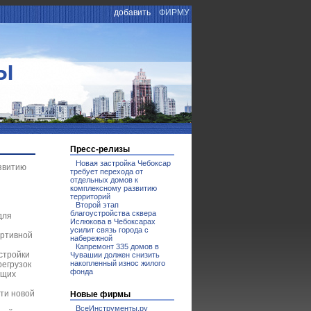
добавить
ФИРМУ
Ы
Пресс-релизы
Новая застройка Чебоксар
азвитию
требует перехода от
отдельных домов к
комплексному развитию
территорий
Второй этап
благоустройства сквера
для
Ислюкова в Чебоксарах
усилит связь города с
ортивной
набережной
Капремонт 335 домов в
стройки
Чувашии должен снизить
накопленный износ жилого
егрузок
фонда
ущих
сти новой
Новые фирмы
ВсеИнструменты.ру