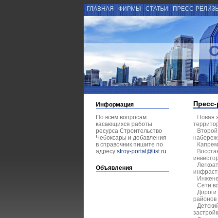
ГЛАВНАЯ
ФИРМЫ
СТАТЬИ
ПРЕСС-РЕЛИЗ
Пресс-
Информация
По всем вопросам
Новая 
касающихся работы
террито
ресурса Строительство
Второй 
Чебоксары и добавления
набереж
в справочник пишите по
Капрем
адресу
stroy-portal@list.ru
.
Восста
инвесто
Легкоа
Объявления
инфраст
Инжене
Сети в
Дороги
районов
Детски
застрой