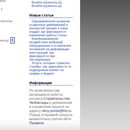
ской
ВсеИнструменты.ру
ВсеИнструменты.ру
 к
Новые статьи
ллионов
Одновременное развитие
усадочных деформаций и
раскрытия трещин в швах
кладки: как фиксируется
изменение работы стены
Комбинированное
1
аницу:
воздействие вибраций
оборудования и ослабления
основания на деформации
конструкций: как
фиксируется при
обследовании
Услуги, которые тормозят
стройку: как зависимость от
подрядчиков влияет на
график и бюджет
Информация
По всем вопросам
касающихся работы
ресурса
Строительство
Чебоксары
и добавления
в справочник пишите по
адресу
stroy-portal@list.ru
.
Перед отправкой запроса
внимательно прочитайте
Правила
.