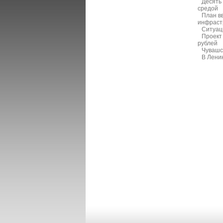
Десять
средой
План в
инфраст
Ситуац
Проект
рублей
Чувашс
В Лени