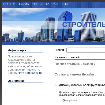
ГЛАВНАЯ
ФИРМЫ
СТАТЬИ
ПРЕСС-РЕЛИЗЫ
СТРОИТЕЛ
Я ищу:
Информация
По всем вопросам
Каталог статей
касающихся работы
ресурса Строительство
Главная страница
Дизайн
Чебоксары и добавления
в справочник пишите по
адресу
stroy-portal@list.ru
.
Статьи раздела Дизайн
Объявления
Дизайн, который блокирует выбо
1.
Дизайн создаёт пространство выбора,
каждая новая идея откладывает фина
...
подробнее