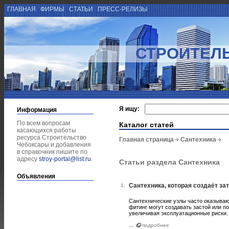
ГЛАВНАЯ
ФИРМЫ
СТАТЬИ
ПРЕСС-РЕЛИЗЫ
СТРОИТЕЛ
Я ищу:
Информация
По всем вопросам
Каталог статей
касающихся работы
ресурса Строительство
Главная страница
Сантехника
Чебоксары и добавления
в справочник пишите по
адресу
stroy-portal@list.ru
.
Статьи раздела Сантехника
Объявления
Сантехника, которая создаёт за
1.
Сантехнические узлы часто оказываю
фитинг могут создавать застой или 
увеличивая эксплуатационные риски.
...
подробнее