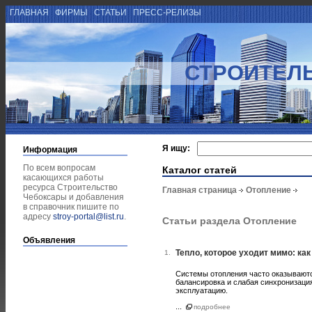
ГЛАВНАЯ
ФИРМЫ
СТАТЬИ
ПРЕСС-РЕЛИЗЫ
СТРОИТЕЛ
Я ищу:
Информация
По всем вопросам
Каталог статей
касающихся работы
ресурса Строительство
Главная страница
Отопление
Чебоксары и добавления
в справочник пишите по
адресу
stroy-portal@list.ru
.
Статьи раздела Отопление
Объявления
Тепло, которое уходит мимо: ка
1.
Системы отопления часто оказываютс
балансировка и слабая синхронизация
эксплуатацию.
...
подробнее